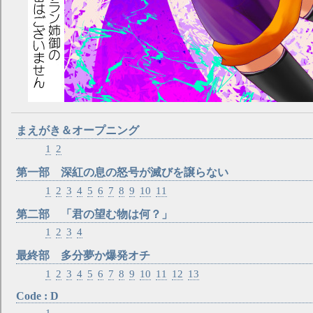
まえがき＆オープニング
1
2
第一部 深紅の息の怒号が滅びを譲らない
1
2
3
4
5
6
7
8
9
10
11
第二部 「君の望む物は何？」
1
2
3
4
最終部 多分夢か爆発オチ
1
2
3
4
5
6
7
8
9
10
11
12
13
Code : D
1