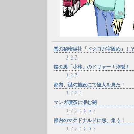
悪の秘密結社「ドクロ万字固め」！
1
2
3
謎の男「小林」のドリャー！炸裂！
1
2
3
都内、謎の施設にて怪人を見た！
1
2
3
4
マンガ喫茶に潜む闇
1
2
3
4
5
6
7
都内のマクドナルドに悪、集う！
1
2
3
4
5
6
7