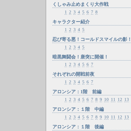
くしゃみ止めまくり大作戦
1
2
3
4
5
6
7
8
キャラクター紹介
1
2
3
4
5
忍び寄る悪！コールドスマイルの影
1
2
3
4
5
暗黒舞闘会！唐突に開催！
1
2
3
4
5
6
7
それぞれの開戦前夜
1
2
3
4
5
6
7
アロンシア：1階 前編
1
2
3
4
5
6
7
8
9
10
11
12
13
アロンシア：１階 中編
1
2
3
4
5
6
7
8
9
10
11
12
13
アロンシア：１階 後編