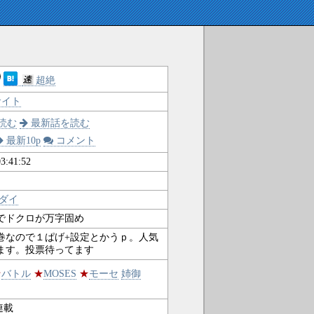
超絶
イト
読む
最新話を読む
最新10p
コメント
3:41:52
ダイ
でドクロが万字固め
巻なので１ぱげ+設定とかうｐ。人気
ます。投票待ってます
★
バトル
★
MOSES
★
モーセ
姉御
連載