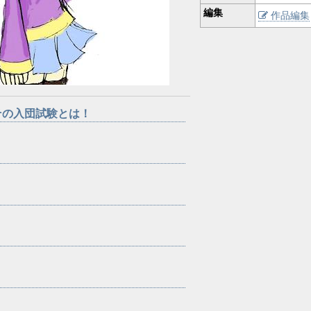
編集
作品編集
その入団試験とは！