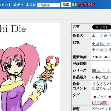
検索
コメント
絵チャ
本スレ
共有
作者名
こば
サ
閲覧
最初から
先頭10p
更新時刻
2010-01-06 0
登録時刻
シリーズ
コバヤシ
作品紹介
小林が怪人
作者
そろそろ２
コメント
投票とかし
タグ
★
ギャグ
[タグ編集]
状態
295
ページ 