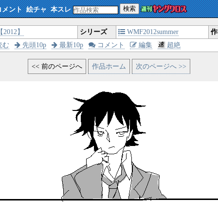
検索
コメント
絵チャ
本スレ
【2012】
シリーズ
WMF2012summer
作
読む
先頭10p
最新10p
コメント
編集
超絶
<< 前のページへ
作品ホーム
次のページへ >>