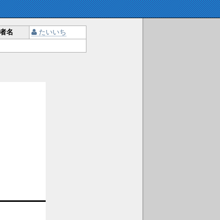
者名
たいいち