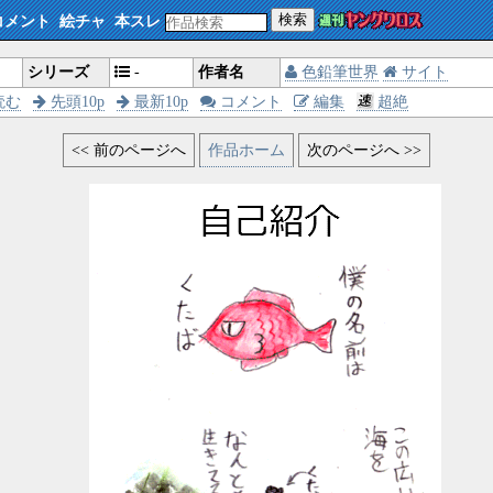
検索
コメント
絵チャ
本スレ
シリーズ
-
作者名
色鉛筆世界
サイト
読む
先頭10p
最新10p
コメント
編集
超絶
<< 前のページへ
作品ホーム
次のページへ >>