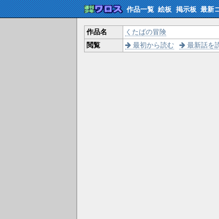
作品一覧
絵板
掲示板
最新
作品名
くたばの冒険
閲覧
最初から読む
最新話を