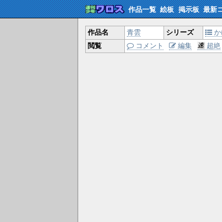
作品一覧
絵板
掲示板
最新
作品名
青雲
シリーズ
か
閲覧
コメント
編集
超絶