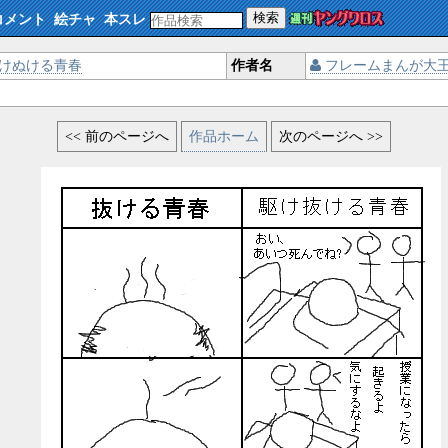
検索
コメント
絵チャ
本スレ
けぬける青春
作者名
フレームまんが大
<< 前のページへ
作品ホーム
次のページへ >>