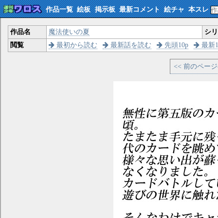
作品一覧
絵板
掲示板
最新コメント
絵チャ
本スレ
作品名
魔法使いの夏
シ
閲覧
最初から読む
最新話を読む
先頭10p
最新1
<< 前のペー