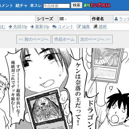
検索
コメント
絵チャ
本スレ
シリーズ
-
作者名
ラッ
読む
先頭10p
最新10p
コメント
編集
超絶
<< 前のページへ
作品ホーム
次のページへ >>