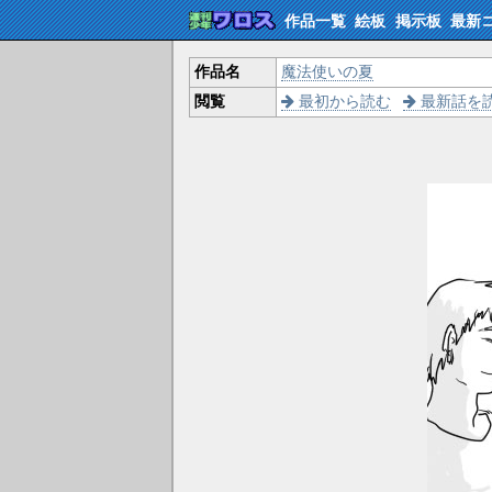
作品一覧
絵板
掲示板
最新
作品名
魔法使いの夏
閲覧
最初から読む
最新話を