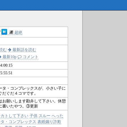
超絶
読む
最新話を読む
最新10p
コメント
4:00:15
5:55:51
ータ・コンプレックスが、小さい子に
ぐだぐだ４コマです。
はお願いします勘弁して下さい。休憩
に書いたやつ。③更新
シカトして下さい
子供
スルー
へった
ータ・コンプレックス
表紙煽り詐欺