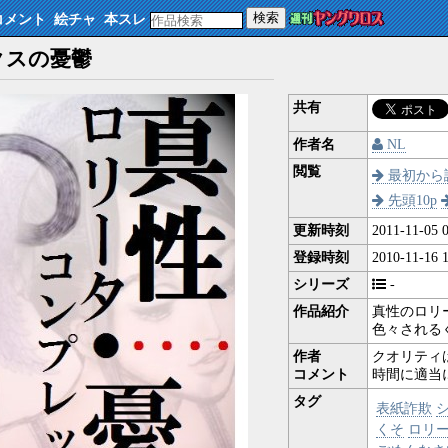
検索
コメント
絵チャ
本スレ
クスの憂鬱
共有
作者名
NL
閲覧
最初から
先頭10p
更新時刻
2011-11-05 0
登録時刻
2010-11-16 1
シリーズ
-
作品紹介
真性のロリ
色々される
作者
クオリティ
コメント
時間に適当
タグ
表紙詐欺
くそ
ロリ