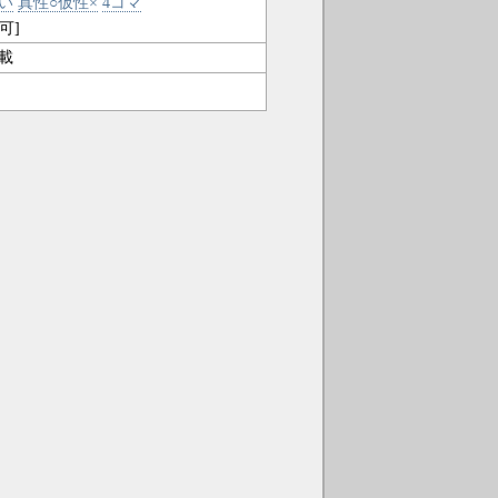
い
真性○仮性×
4コマ
可]
載