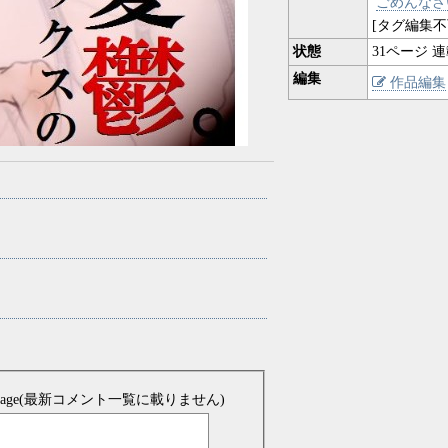
ごめんなさ
[タグ編集不
状態
31
ページ 連
編集
作品編集
sage(最新コメント一覧に載りません)