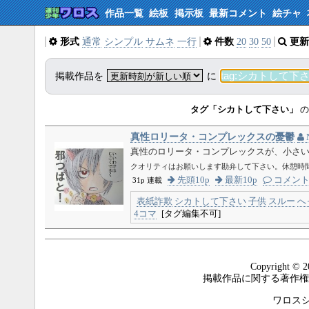
作品一覧
絵板
掲示板
最新コメント
絵チャ
形式
通常
シンプル
サムネ
一行
件数
20
30
50
更新
掲載作品を
に
タグ「シカトして下さい」
の
真性ロリータ・コンプレックスの憂鬱
真性のロリータ・コンプレックスが、小さ
クオリティはお願いします勘弁して下さい。休憩時
先頭10p
最新10p
コメン
31p 連載
表紙詐欺
シカトして下さい
子供
スルー
へ
4コマ
[タグ編集不可]
Copyright © 2
掲載作品に関する著作権
ワロスシステ