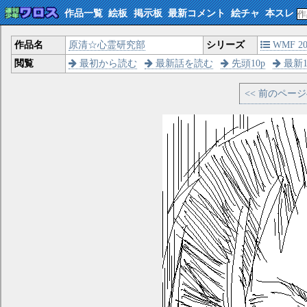
作品一覧
絵板
掲示板
最新コメント
絵チャ
本スレ
作品名
原清☆心霊研究部
シリーズ
WMF 200
閲覧
最初から読む
最新話を読む
先頭10p
最新1
<< 前のペー