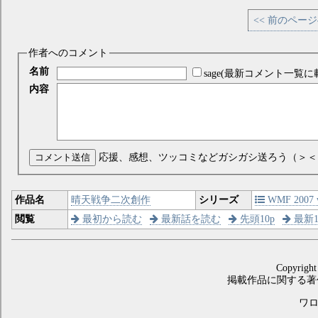
<< 前のペー
作者へのコメント
名前
sage(最新コメント一覧に
内容
コメント送信
応援、感想、ツッコミなどガシガシ送ろう（＞＜
作品名
晴天戦争二次創作
シリーズ
WMF 2007 w
閲覧
最初から読む
最新話を読む
先頭10p
最新1
Copyright
掲載作品に関する著
ワロス