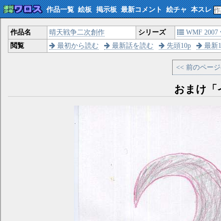
作品一覧
絵板
掲示板
最新コメント
絵チャ
本スレ
作品名
晴天戦争二次創作
シリーズ
WMF 2007 w
閲覧
最初から読む
最新話を読む
先頭10p
最新1
<< 前のペー
おまけ「