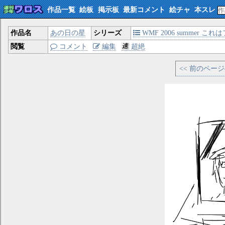
作品一覧
絵板
掲示板
最新コメント
絵チャ
本スレ
作品名
あの日の星
シリーズ
WMF 2006 summer
閲覧
コメント
編集
超絶
<< 前のペー