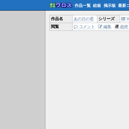
作品一覧
絵板
掲示板
最新
作品名
あの日の星
シリーズ
W
閲覧
コメント
編集
超絶