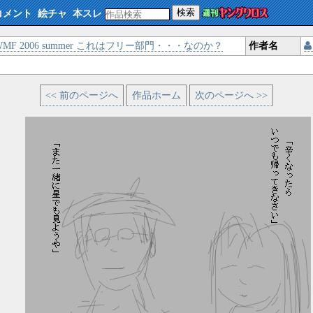
検索
コメント
絵チャ
本スレ
MF 2006 summer これはフリー部門・・・なのか？
作者名
<< 前のページへ
作品ホーム
次のページへ >>