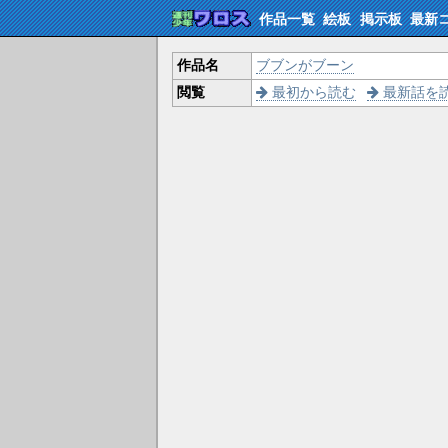
作品一覧
絵板
掲示板
最新
作品名
ブブンがブーン
閲覧
最初から読む
最新話を