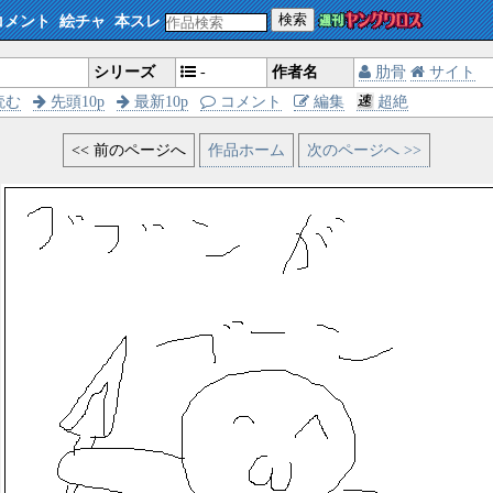
検索
コメント
絵チャ
本スレ
シリーズ
-
作者名
肋骨
サイト
読む
先頭10p
最新10p
コメント
編集
超絶
<< 前のページへ
作品ホーム
次のページへ >>