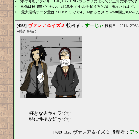
添付可能ファイル：GIF, JPG, PNG ブラウザによっては正常に添付
画像は横 100ピクセル、縦 100ピクセルを超えると縮小表示されます。
最大投稿データ量は 512 KB までです。sageるときはE-mail欄にsage
ヴァレア＆イズミ
投稿者：
すーじぃ
[
4688
]
投稿日：2014/12/08(月
●続きを描く
好きな男キャラです
特に性格が好きです
Re: ヴァレア＆イズミ
投稿者：
アッ
[
4689
]