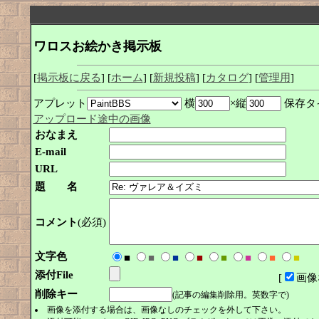
ワロスお絵かき掲示板
[
掲示板に戻る
] [
ホーム
] [
新規投稿
] [
カタログ
] [
管理用
]
アプレット
横
×縦
保存タ
アップロード途中の画像
おなまえ
E-mail
URL
題 名
コメント
(必須)
文字色
■
■
■
■
■
■
■
■
添付File
[
画像
削除キー
(記事の編集削除用。英数字で)
画像を添付する場合は、画像なしのチェックを外して下さい。