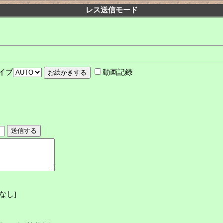
レス送信モード
イプ
動画記録
なし
]