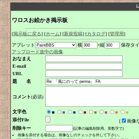
ワロスお絵かき掲示板
[
掲示板に戻る
] [
ホーム
] [
新規投稿
] [
カタログ
] [
管理用
]
アプレット
横
×縦
保存タ
アップロード途中の画像
おなまえ
E-mail
URL
題 名
コメント
(必須)
文字色
■
■
■
■
■
■
■
■
添付File
[
画像
削除キー
(記事の編集削除用。英数字で)
画像を添付する場合は、画像なしのチェックを外して下さい。