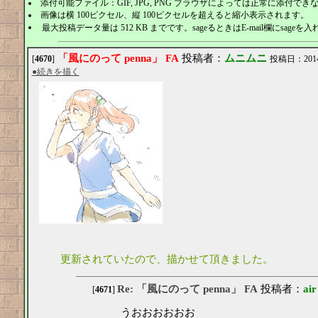
添付可能ファイル：GIF, JPG, PNG ブラウザによっては正常に添付で
画像は横 100ピクセル、縦 100ピクセルを超えると縮小表示されます。
最大投稿データ量は 512 KB までです。sageるときはE-mail欄にsageを
「風にのって penna」 FA
投稿者：
ムニムニ
[
4670
]
投稿日：2014/1
●続きを描く
更新されていたので、描かせて頂きました。
Re: 「風にのって penna」 FA
投稿者：
air
[
4671
]
うおおおおおお