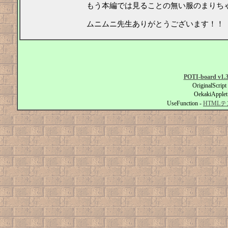
もう本編では見ることの無い服のまりち
ムニムニ先生ありがとうございます！！
POTI-board v1.
OriginalScript
OekakiApplet
UseFunction -
HTML