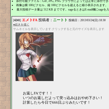
添付可能ファイル：GIF, JPG, PNG ブラウザによっては正常に添付
画像は横 100ピクセル、縦 100ピクセルを超えると縮小表示されます。
最大投稿データ量は 512 KB までです。sageるときはE-mail欄にsage
エメトFA
投稿者：
ニートト
[
4241
]
投稿日：2013/03/24(日) 18:30
●続きを描く
サムネイルを表示しています.クリックすると元のサイズを表示します.
お返しFAです！！
いつのお返しだよって突っ込みはおやめ下さい！
計算したら今日で666日ぶりみたいです！