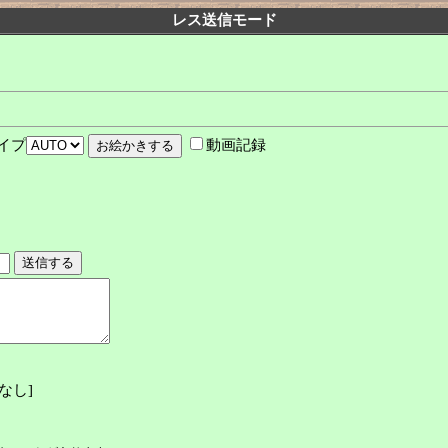
レス送信モード
イプ
動画記録
なし
]