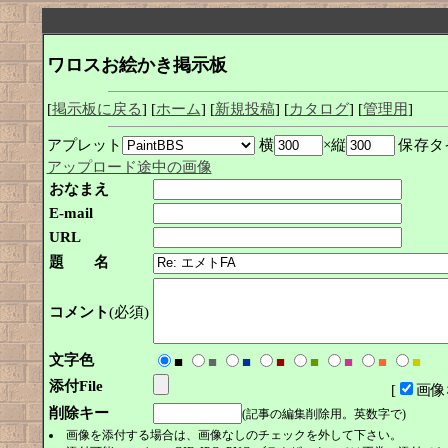
ワロスお絵かき掲示板
[
掲示板に戻る
] [
ホーム
] [
新規投稿
] [
カタログ
] [
管理用
]
アプレット
横
×縦
保存タ
アップロード途中の画像
おなまえ
E-mail
URL
題 名
コメント
(必須)
文字色
■
■
■
■
■
■
■
■
添付File
[
画像
削除キー
(記事の編集削除用。英数字で)
画像を添付する場合は、画像なしのチェックを外して下さい。