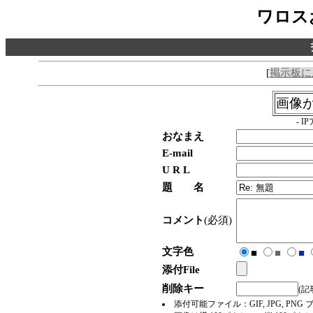
ワロス
[
掲示板に
画像
- 
おなまえ
E-mail
U R L
題 名
コメント
(必須)
文字色
■
■
■
添付File
削除キー
(
添付可能ファイル：GIF, JPG, 