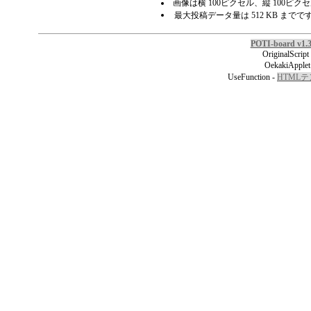
画像は横 100ピクセル、縦 100ピ
最大投稿データ量は 512 KB までで
POTI-board v1.
OriginalScript
OekakiApplet
UseFunction -
HTML