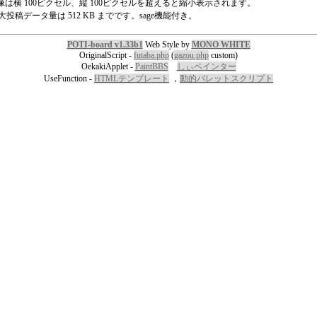
像は横 100ピクセル、縦 100ピクセルを超えると縮小表示されます。
大投稿データ量は 512 KB までです。sage機能付き。
POTI-board v1.33b1
Web Style by
MONO WHITE
OriginalScript -
futaba.php
(
gazou.php
custom)
OekakiApplet -
PaintBBS
しぃペインター
UseFunction -
HTMLテンプレート
，
動的パレットスクリプト