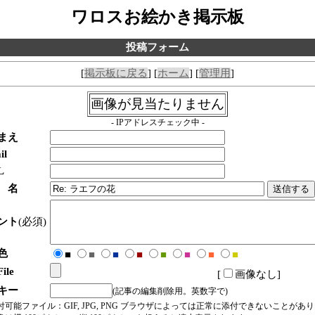
ワロスお絵かき掲示板
投稿フォーム
[
掲示板に戻る
] [
ホーム
] [
管理用
]
画像が見当たりません
- IPアドレスチェック中 -
まえ
il
L
 名
ント
(必須)
色
■
■
■
■
■
■
■
■
ile
[
画像なし
]
キー
(記事の編集削除用。英数字で)
付可能ファイル：GIF, JPG, PNG ブラウザによっては正常に添付できないことがあ