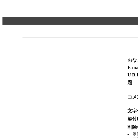
おな
E-ma
U R 
題
コメ
文字
添付F
削除
添