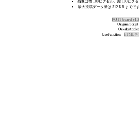
画像は横 100ピクセル、縦 100ピ
最大投稿データ量は 512 KB までで
POTI-board v1.
OriginalScript
OekakiApplet
UseFunction -
HTML