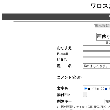
ワロス
[
掲示板に
画像
- 
おなまえ
E-mail
U R L
題 名
コメント
(必須)
文字色
■
■
■
添付File
削除キー
(
添付可能ファイル：GIF, JPG, 