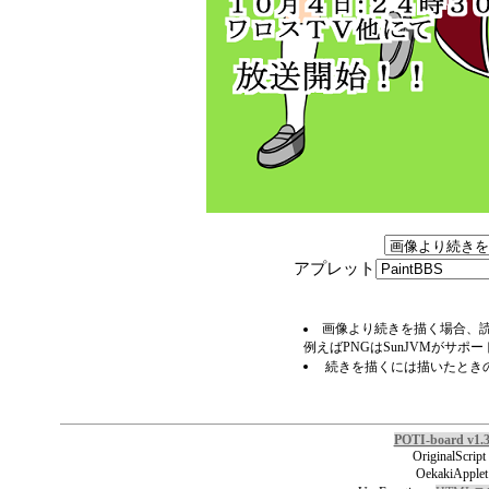
アプレット
画像より続きを描く場合、読
例えばPNGはSunJVMがサポ
続きを描くには描いたとき
POTI-board v1.
OriginalScript
OekakiApplet