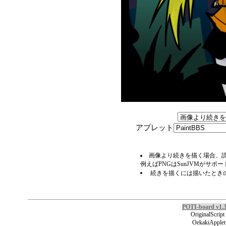
アプレット
画像より続きを描く場合、読
例えばPNGはSunJVMがサポ
続きを描くには描いたとき
POTI-board v1.
OriginalScript
OekakiApplet