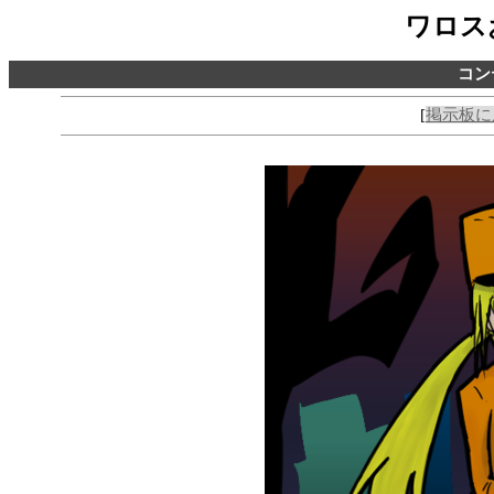
ワロス
コン
[
掲示板に