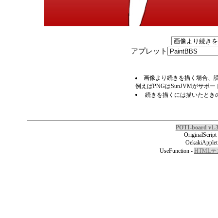
アプレット
画像より続きを描く場合、読
例えばPNGはSunJVMがサポ
続きを描くには描いたとき
POTI-board v1.
OriginalScript
OekakiApplet
UseFunction -
HTML