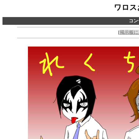
ワロス
コン
[
掲示板に