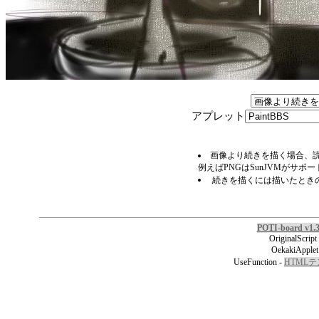
アプレット
画像より続きを描く場合、読
例えばPNGはSunJVMがサポ
続きを描くには描いたとき
POTI-board v1.
OriginalScript
OekakiApplet
UseFunction -
HTML