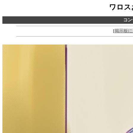
ワロス
コン
[
掲示板に