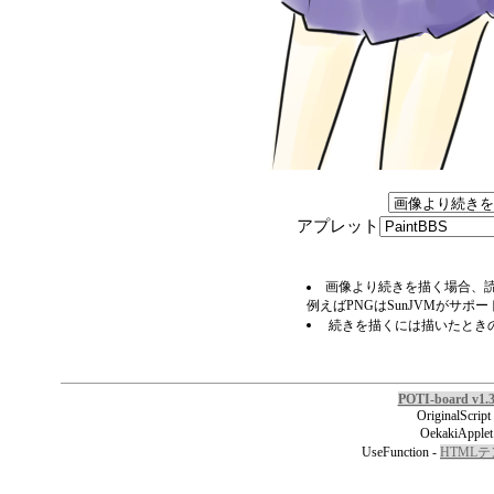
アプレット
画像より続きを描く場合、読
例えばPNGはSunJVMがサポ
続きを描くには描いたとき
POTI-board v1.
OriginalScript
OekakiApplet
UseFunction -
HTML