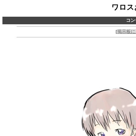
ワロス
コン
[
掲示板に