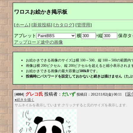
ワロスお絵かき掲示板
[
ホーム
] [
新規投稿
] [
カタログ
] [
管理用
]
アプレット
横
×縦
保存タ
アップロード途中の画像
お絵かきできる画像のサイズは横 100～500、縦 100～500の範囲内
画像は横 200ピクセル、縦 200ピクセルを超えると縮小表示されます
お絵かきできる画像の最大容量は
500kB
です。
投稿時にパスワードを設定しておかないと続きは描けません（たぶ
グレコ氏
投稿者：
だいず
[
返
[
4084
]
投稿日：2012/11/02(金) 00:11
●続きを描く
サムネイルを表示しています.クリックすると元のサイズを表示します.