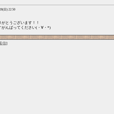
/28(日) 22:50
りがとうございます！！
がんばってください(・∀・*)
返信
]