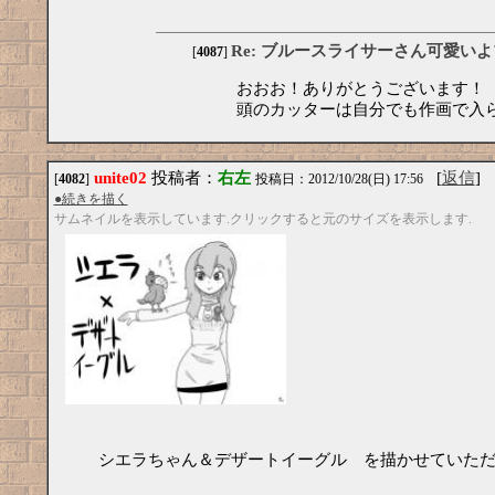
Re: ブルースライサーさん可愛い
[
4087
]
おおお！ありがとうございます！
頭のカッターは自分でも作画で入
unite02
投稿者：
右左
[
返信
]
[
4082
]
投稿日：2012/10/28(日) 17:56
●続きを描く
サムネイルを表示しています.クリックすると元のサイズを表示します.
シエラちゃん＆デザートイーグル を描かせていた