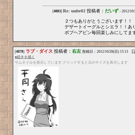
Re: unite02
投稿者：
だいず
[
4083
]
- 2012/10
２つもありがとうございます！！
デザートイーグルとシエラ！！あ
ボブヘアピン毎回楽しみにしてます
ラブ・ダイス
投稿者：
右左
[
[
4078
]
投稿日：2012/10/28(日) 15:13
●続きを描く
サムネイルを表示しています.クリックすると元のサイズを表示します.