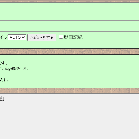
イプ
動画記録
です。
。sage機能付き。
ん）。
信
]