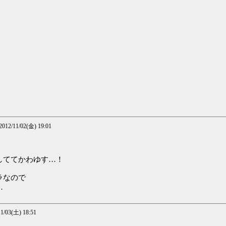
。
 2012/11/02(金) 19:01
しててかわゆす…！
ラなので
…
11/03(土) 18:51