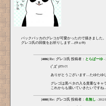
バックパッカのグレコが可愛かったので描きました
グレコ氏の回復をお祈りします…(ΘェΘ)
Re: グレコ氏
投稿者：
とらばーゆ
[
4086
]
-
(ﾟДﾟ)ｸﾜｯ?!
ありがとうございます…たゆたゆ
グレゴは黒ベタの入る貴重なキャ
これからも描いていきたいですね
Re: グレコ氏
投稿者：
名無し
[
4088
]
- 2012/