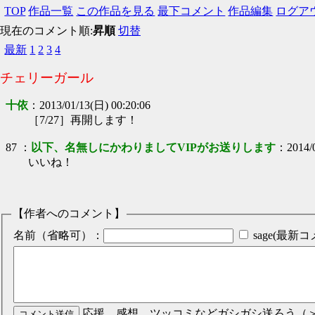
TOP
作品一覧
この作品を見る
最下コメント
作品編集
ログア
現在のコメント順:
昇順
切替
最新
1
2
3
4
チェリーガール
十依
：
2013/01/13(日) 00:20:06
［7/27］再開します！
87
：
以下、名無しにかわりましてVIPがお送りします
：
2014/
いいね！
【作者へのコメント】
名前（省略可）：
sage(最
応援、感想、ツッコミなどガシガシ送ろう（