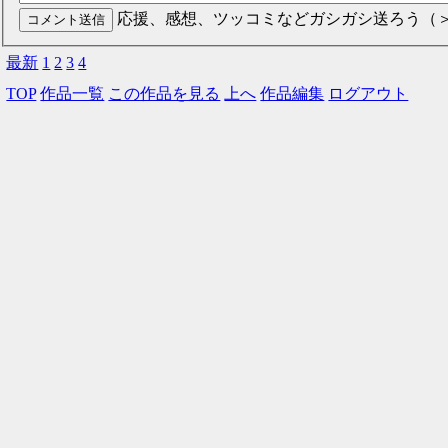
応援、感想、ツッコミなどガシガシ送ろう（
最新
1
2
3
4
TOP
作品一覧
この作品を見る
上へ
作品編集
ログアウト