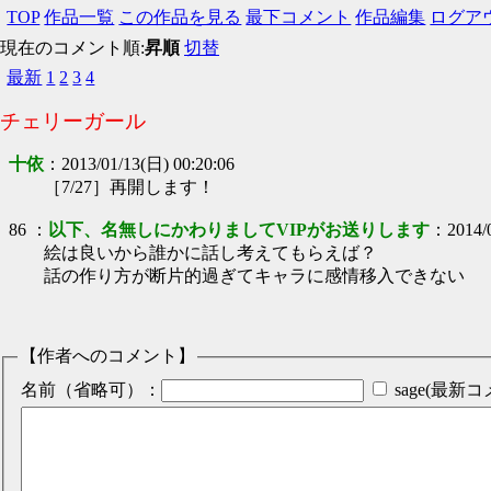
TOP
作品一覧
この作品を見る
最下コメント
作品編集
ログア
現在のコメント順:
昇順
切替
最新
1
2
3
4
チェリーガール
十依
：
2013/01/13(日) 00:20:06
［7/27］再開します！
86
：
以下、名無しにかわりましてVIPがお送りします
：
2014/
絵は良いから誰かに話し考えてもらえば？
話の作り方が断片的過ぎてキャラに感情移入できない
【作者へのコメント】
名前（省略可）：
sage(最