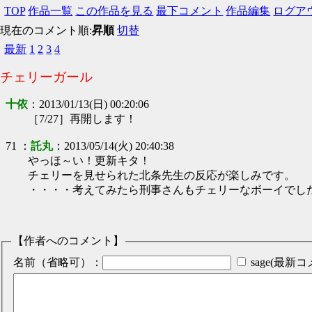
TOP
作品一覧
この作品を見る
最下コメント
作品編集
ログア
現在のコメント順:
昇順
切替
最新
1
2
3
4
チェリーガール
十依
：
2013/01/13(日) 00:20:06
［7/27］再開します！
71
：
託丸
：
2013/05/14(火) 20:40:38
やっほ～い！更新キタ！
チェリーを見せられた北条先生の反応が楽しみです。
・・・・考えてみたら刑事さんもチェリーなボーイでし
【作者へのコメント】
名前（省略可）：
sage(最