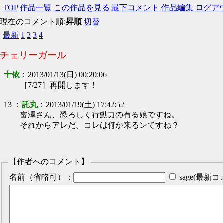
TOP
作品一覧
この作品を見る
最下コメント
作品編集
ログア
現在のコメント順:
昇順
切替
最新
1
2
3
4
チェリーガール
十依
：
2013/01/13(日) 00:20:06
［7/27］再開します！
13
：
託丸
：
2013/01/19(土) 17:42:52
富澤さん、恐ろしく行動力の有る娘ですね。
それからアレだ。コレは何か来るンですね？
【作者へのコメント】
名前（省略可）：
sage(最