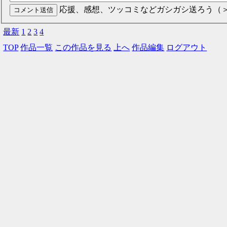
応援、感想、ツッコミなどガシガシ送ろう（
最新
1
2
3
4
TOP
作品一覧
この作品を見る
上へ
作品編集
ログアウト