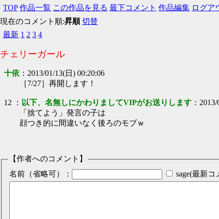
TOP
作品一覧
この作品を見る
最下コメント
作品編集
ログア
現在のコメント順:
昇順
切替
最新
1
2
3
4
チェリーガール
十依
：
2013/01/13(日) 00:20:06
［7/27］再開します！
12
：
以下、名無しにかわりましてVIPがお送りします
：
2013/
「捨てよう」発言の子は
顔つき的に間違いなく後ろのモブｗ
【作者へのコメント】
名前（省略可）：
sage(最