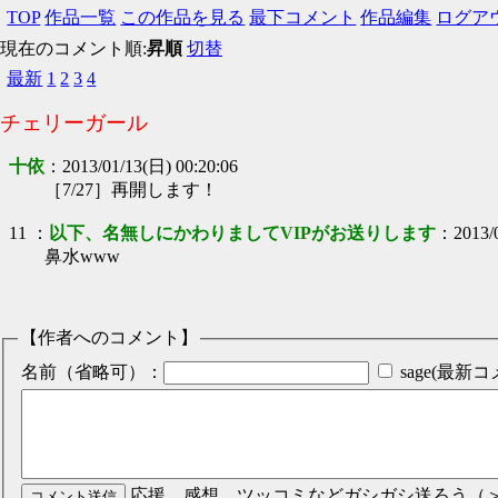
TOP
作品一覧
この作品を見る
最下コメント
作品編集
ログア
現在のコメント順:
昇順
切替
最新
1
2
3
4
チェリーガール
十依
：
2013/01/13(日) 00:20:06
［7/27］再開します！
11
：
以下、名無しにかわりましてVIPがお送りします
：
2013/
鼻水www
【作者へのコメント】
名前（省略可）：
sage(最
応援、感想、ツッコミなどガシガシ送ろう（