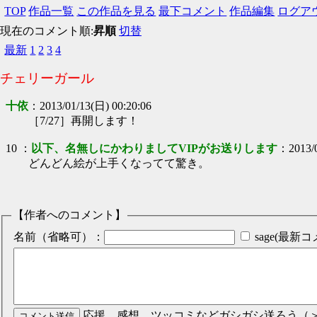
TOP
作品一覧
この作品を見る
最下コメント
作品編集
ログア
現在のコメント順:
昇順
切替
最新
1
2
3
4
チェリーガール
十依
：
2013/01/13(日) 00:20:06
［7/27］再開します！
10
：
以下、名無しにかわりましてVIPがお送りします
：
2013/
どんどん絵が上手くなってて驚き。
【作者へのコメント】
名前（省略可）：
sage(最
応援、感想、ツッコミなどガシガシ送ろう（