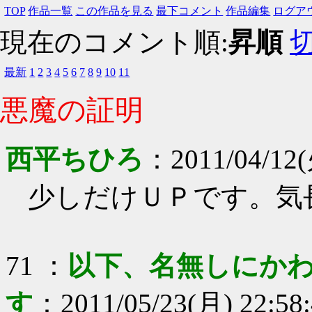
TOP
作品一覧
この作品を見る
最下コメント
作品編集
ログア
現在のコメント順:
昇順
最新
1
2
3
4
5
6
7
8
9
10
11
悪魔の証明
西平ちひろ
：
2011/04/12(
少しだけＵＰです。気
71
：
以下、名無しにかわ
す
：
2011/05/23(月) 22:58