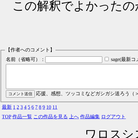
この解釈でよかったの
【作者へのコメント】
名前（省略可）：
sage(最
応援、感想、ツッコミなどガシガシ送ろう（
最新
1
2
3
4
5
6
7
8
9
10
11
TOP
作品一覧
この作品を見る
上へ
作品編集
ログアウト
ワロスシステ