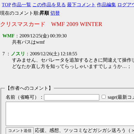
TOP
作品一覧
この作品を見る
最下コメント
作品編集
ログア
現在のコメント順:
昇順
切替
クリスマスカード WMF 2009 WINTER
WMF
：
2009/12/25(金) 00:39:30
共有パスはwmf
7
：
ノスリ
：
2009/12/26(土) 12:18:55
すみません、セパレータを追加するときに間違えて操作
どなたか直し方を知ってらっしゃいますでしょうか…；
【作者へのコメント】
名前（省略可）：
sage(最
応援、感想、ツッコミなどガシガシ送ろう（