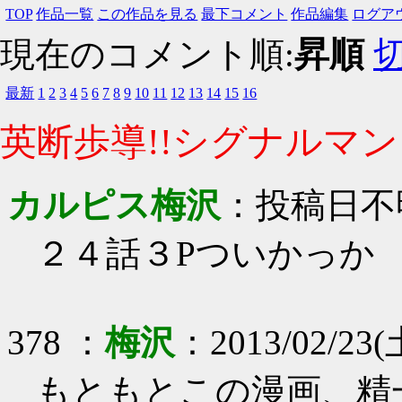
TOP
作品一覧
この作品を見る
最下コメント
作品編集
ログア
現在のコメント順:
昇順
最新
1
2
3
4
5
6
7
8
9
10
11
12
13
14
15
16
英断歩導!!シグナルマン!
カルピス梅沢
：
投稿日不
２４話３Pついかっか
378
：
梅沢
：
2013/02/23(
もともとこの漫画、精