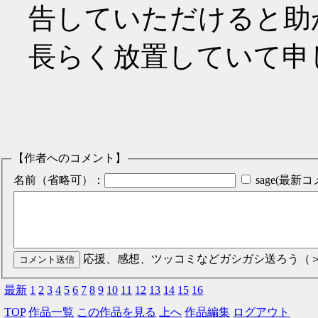
告していただけると助
長らく放置していて申
【作者へのコメント】
名前（省略可）：
sage(最
応援、感想、ツッコミなどガシガシ送ろう（
最新
1
2
3
4
5
6
7
8
9
10
11
12
13
14
15
16
TOP
作品一覧
この作品を見る
上へ
作品編集
ログアウト