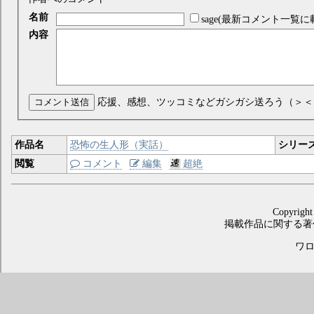
名前
sage(最新コメント一覧に
内容
コメント送信
応援、感想、ツッコミなどガシガシ送ろう（＞＜
作品名
恐怖の生人形（実話）
シリー
閲覧
コメント
編集
超絶
Copyright
掲載作品に関する著
ワロス