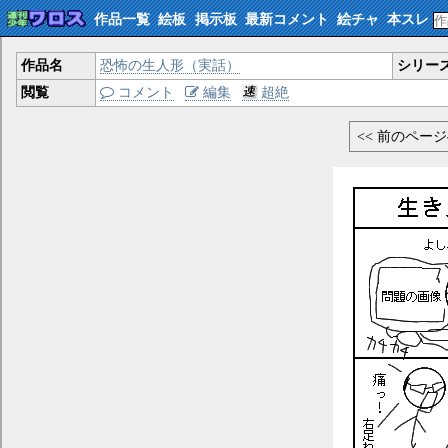
作品一覧
絵板
掲示板
最新コメント
絵チャ
本スレ
作品名
恐怖の生人形（実話）
シリー
閲覧
コメント
編集
超絶
<< 前のペー