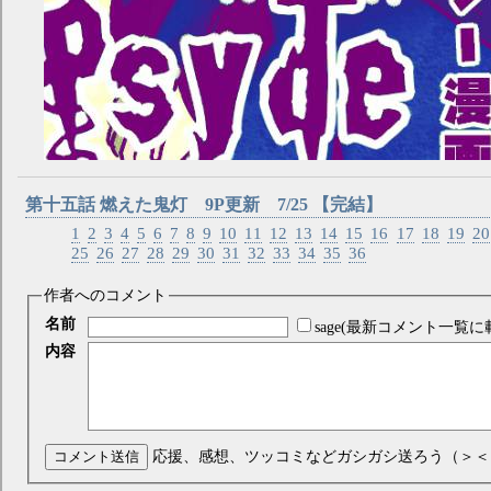
第十五話 燃えた鬼灯 9P更新 7/25 【完結】
1
2
3
4
5
6
7
8
9
10
11
12
13
14
15
16
17
18
19
20
25
26
27
28
29
30
31
32
33
34
35
36
作者へのコメント
名前
sage(最新コメント一覧に
内容
コメント送信
応援、感想、ツッコミなどガシガシ送ろう（＞＜