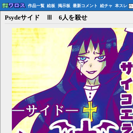
作品一覧
絵板
掲示板
最新コメント
絵チャ
本スレ
Psydeサイド Ⅲ 6人を殺せ