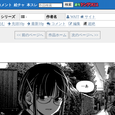
検索
コメント
絵チャ
本スレ
シリーズ
-
作者名
WAIT
サイト
読む
先頭10p
最新10p
コメント
編集
超絶
<< 前のページへ
作品ホーム
次のページへ >>