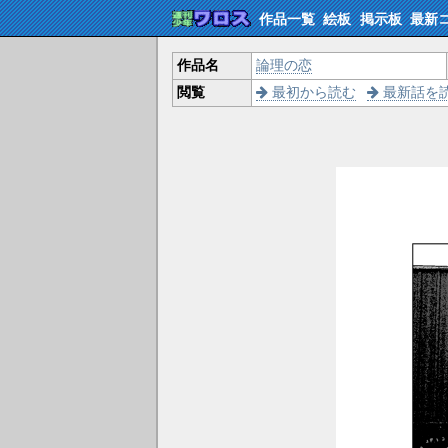
作品一覧
絵板
掲示板
最新
作品名
論理の恋
閲覧
最初から読む
最新話を