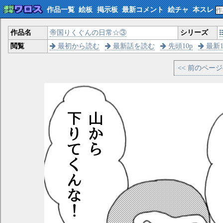
作品一覧
絵板
掲示板
最新コメント
絵チャ
本スレ
作品名
帝国りくぐんの日常☆③
シリーズ
閲覧
最初から読む
最新話を読む
先頭10p
最新1
<< 前のペー