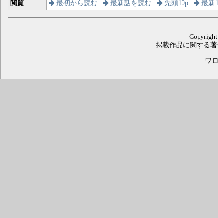
閲覧
最初から読む
最新話を読む
先頭10p
最新1
Copyright
掲載作品に関する著
ワロス