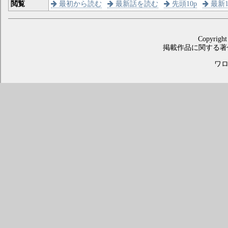
閲覧
最初から読む
最新話を読む
先頭10p
最新1
Copyright
掲載作品に関する著
ワロス