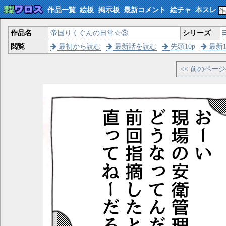
作品一覧
絵板
掲示板
最新コメント
絵チャ
本スレ
作品名
帝国りくぐんの日常☆③
シリーズ
閲覧
最初から読む
最新話を読む
先頭10p
最新1
<< 前のペー