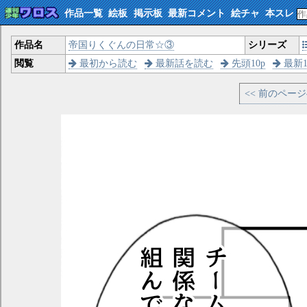
作品一覧
絵板
掲示板
最新コメント
絵チャ
本スレ
作品名
帝国りくぐんの日常☆③
シリーズ
閲覧
最初から読む
最新話を読む
先頭10p
最新1
<< 前のペー