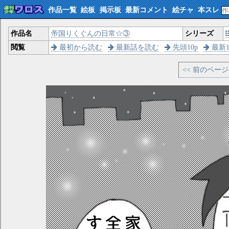
作品一覧
絵板
掲示板
最新コメント
絵チャ
本スレ
作品名
帝国りくぐんの日常☆③
シリーズ
閲覧
最初から読む
最新話を読む
先頭10p
最新1
<< 前のペー