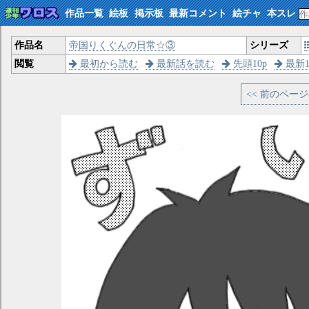
作品一覧
絵板
掲示板
最新コメント
絵チャ
本スレ
作品名
帝国りくぐんの日常☆③
シリーズ
閲覧
最初から読む
最新話を読む
先頭10p
最新1
<< 前のペー