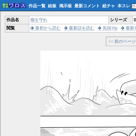
作品一覧
絵板
掲示板
最新コメント
絵チャ
本スレ
作品名
畑を守れ
シリーズ
閲覧
最初から読む
最新話を読む
先頭10p
最新1
<< 前のペー