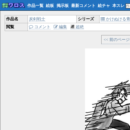
作品一覧
絵板
掲示板
最新コメント
絵チャ
本スレ
作品名
炭剣戦士
シリーズ
かけぬける
閲覧
コメント
編集
超絶
<< 前のペー