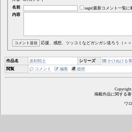
名前
sage(最新コメント一覧に
内容
コメント送信
応援、感想、ツッコミなどガシガシ送ろう（＞＜
作品名
炭剣戦士
シリーズ
かけぬける
閲覧
コメント
編集
超絶
Copyright
掲載作品に関する著
ワロス