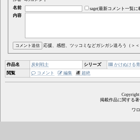
名前
sage(最新コメント一覧に
内容
コメント送信
応援、感想、ツッコミなどガシガシ送ろう（＞＜
作品名
炭剣戦士
シリーズ
かけぬける
閲覧
コメント
編集
超絶
Copyright
掲載作品に関する著
ワロス