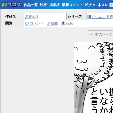
作品一覧
絵板
掲示板
最新コメント
絵チャ
本スレ
作品名
炭剣戦士
シリーズ
かけぬける
閲覧
コメント
編集
超絶
<< 前のペー