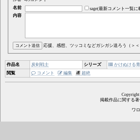
名前
sage(最新コメント一覧に
内容
コメント送信
応援、感想、ツッコミなどガシガシ送ろう（＞＜
作品名
炭剣戦士
シリーズ
かけぬける
閲覧
コメント
編集
超絶
Copyright
掲載作品に関する著
ワロス