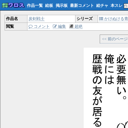
作品一覧
絵板
掲示板
最新コメント
絵チャ
本スレ
作品名
炭剣戦士
シリーズ
かけぬける
閲覧
コメント
編集
超絶
<< 前のペー