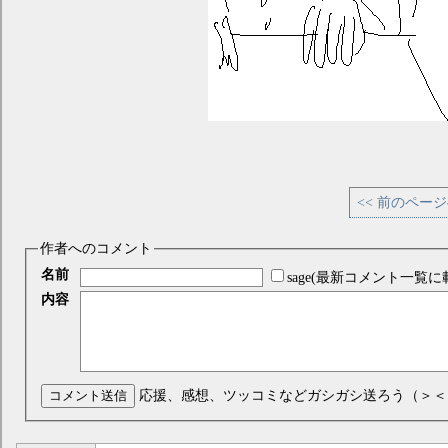
<< 前のペー
作者へのコメント
名前
sage(最新コメント一覧に
内容
コメント送信
応援、感想、ツッコミなどガシガシ送ろう（＞＜