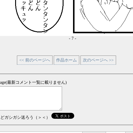
- 7 -
<< 前のページへ
作品ホーム
次のページへ >>
sage(最新コメント一覧に載りません)
などガシガシ送ろう（＞＜）