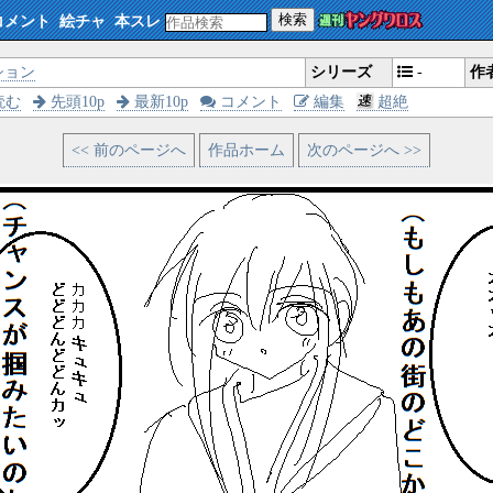
検索
コメント
絵チャ
本スレ
ション
シリーズ
-
作
読む
先頭10p
最新10p
コメント
編集
超絶
<< 前のページへ
作品ホーム
次のページへ >>